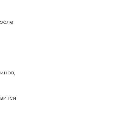
после
инов,
овится