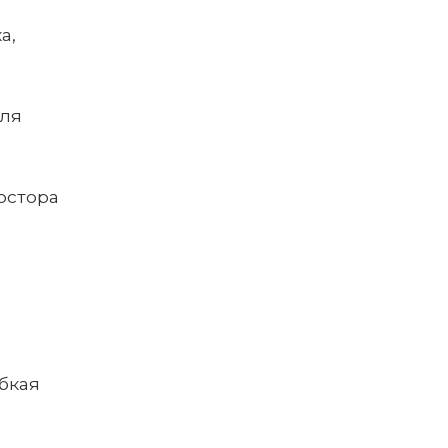
а,
для
остора
бкая