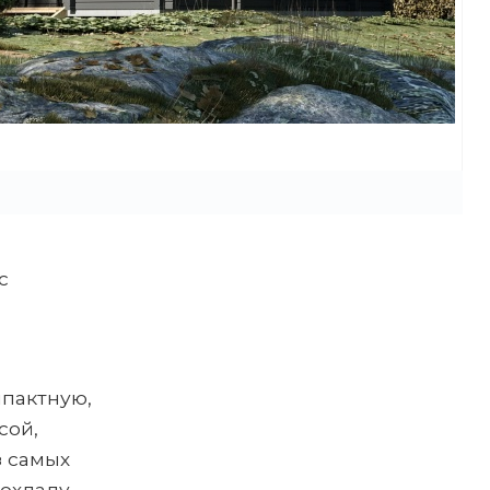
с
мпактную,
сой,
 самых
рохладу