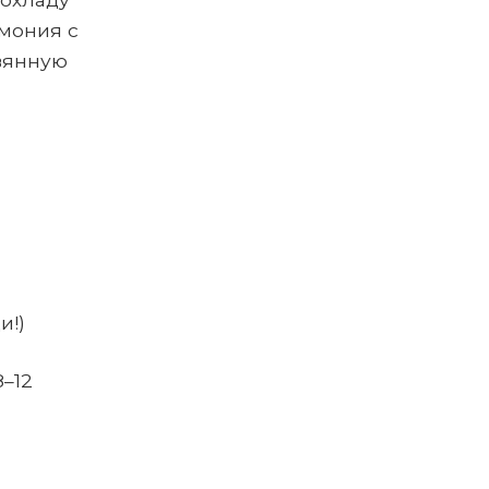
рмония с
евянную
и!)
8–12