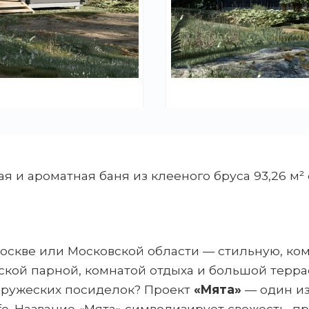
ая и ароматная баня из клееного бруса 93,26 м² 
оскве или Московской области — стильную, ко
ской парной, комнатой отдыха и большой терра
дружеских посиделок? Проект
«Мята»
— один из
ife. Название «Мята» символизирует свежесть, п